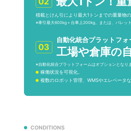
最大1トン！重
02
積載とけん引により最大1トンまでの重量物
※牽引最大600kg＋台車上200kg。または、パレ
自動化統合プラットフォーム
03
工場や倉庫の
※自動化統合プラットフォームはオプションとなり
稼働状況を可視化。
複数のロボット管理、WMSやエレベータ
CONDITIONS