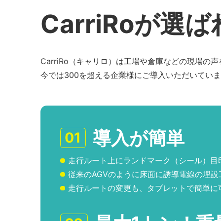
CarriRoが選
CarriRo（キャリロ）は工場や倉庫などの現場
今では300を超える企業様にご導入いただいてい
導入が簡単
01
走行ルート上にランドマーク（シール）目
従来のAGVのように床面に誘導電線の埋設
走行ルートの変更も、タブレットで簡単に