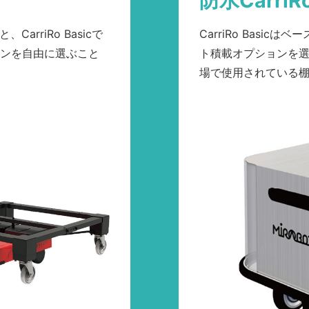
防水CarriR
rriRo Basicで
CarriRo Basi
ンを自由に選ぶこと
ト積載オプションを
場で使用されている